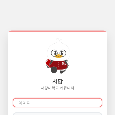
서담
서강대학교 커뮤니티