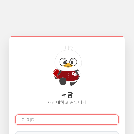
서담
서강대학교 커뮤니티