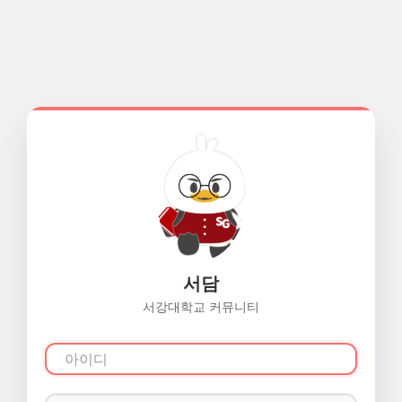
서담
서강대학교 커뮤니티