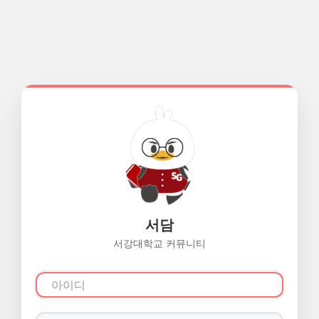
서담
서강대학교 커뮤니티