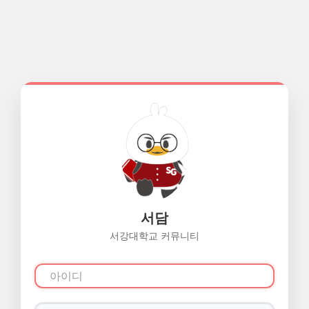
서담
서강대학교 커뮤니티