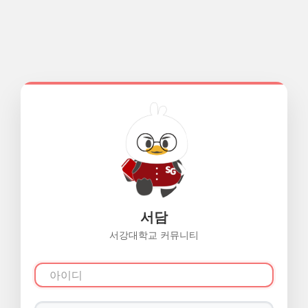
서담
서강대학교 커뮤니티