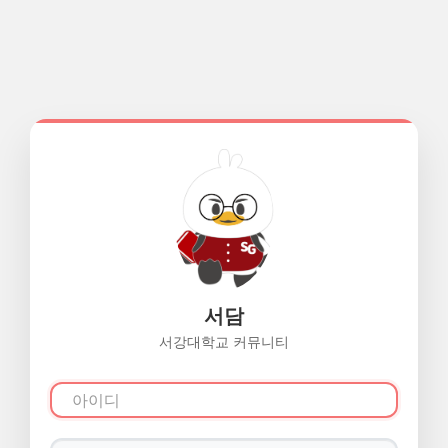
서담
서강대학교 커뮤니티