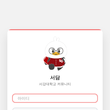
서담
서강대학교 커뮤니티