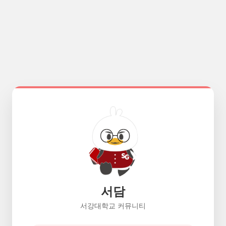
서담
서강대학교 커뮤니티