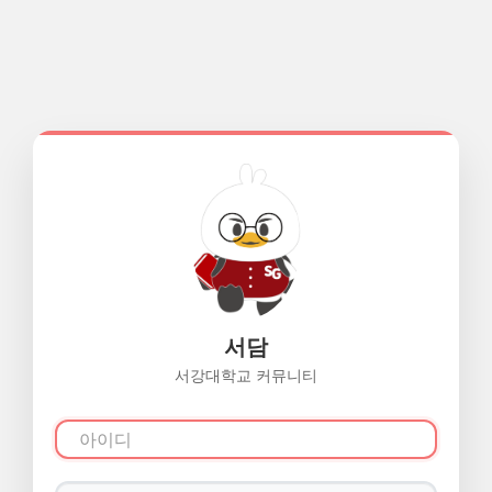
서담
서강대학교 커뮤니티