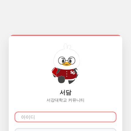
서담
서강대학교 커뮤니티