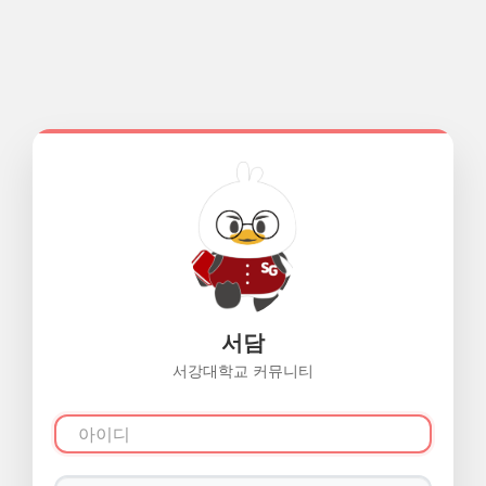
서담
서강대학교 커뮤니티