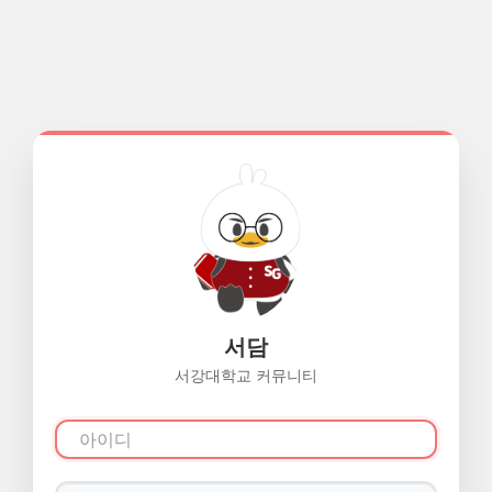
서담
서강대학교 커뮤니티