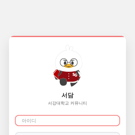
서담
서강대학교 커뮤니티