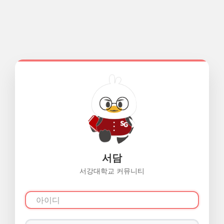
서담
서강대학교 커뮤니티