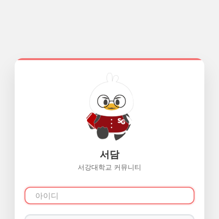
서담
서강대학교 커뮤니티