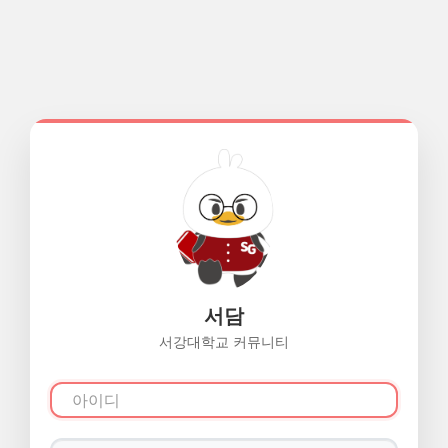
서담
서강대학교 커뮤니티