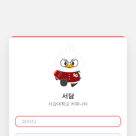
서담
서강대학교 커뮤니티