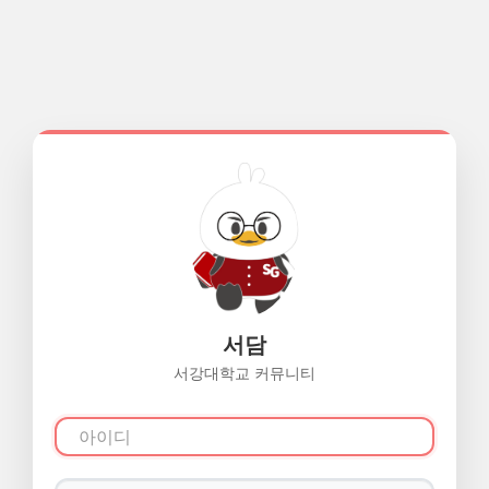
서담
서강대학교 커뮤니티