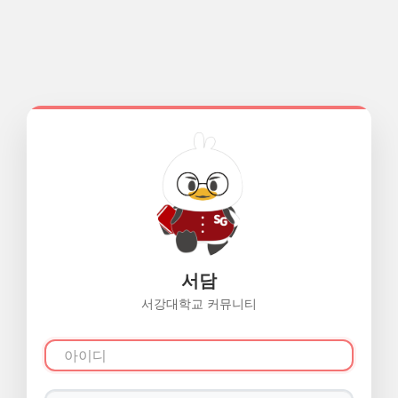
서담
서강대학교 커뮤니티