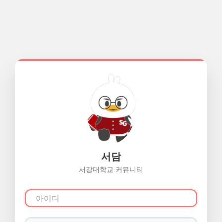
서담
서강대학교 커뮤니티