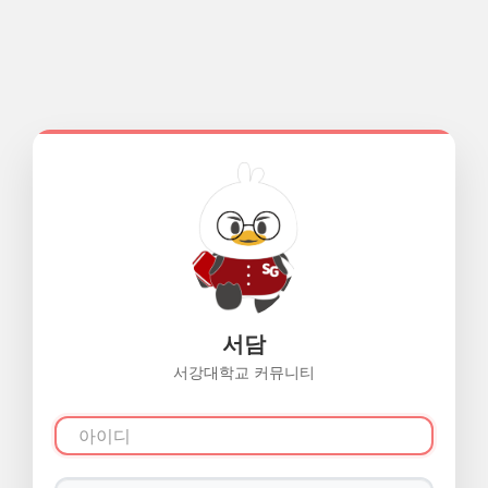
서담
서강대학교 커뮤니티