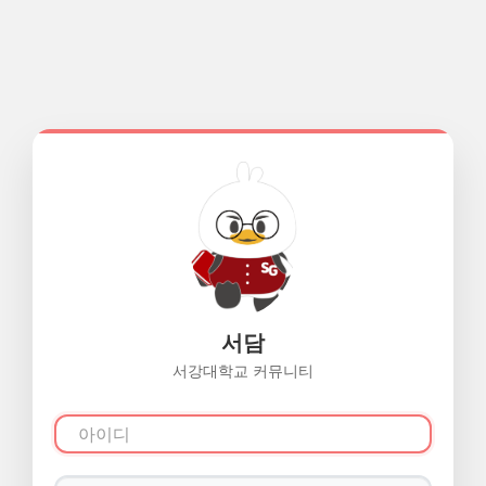
서담
서강대학교 커뮤니티