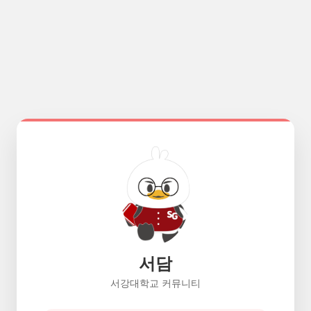
서담
서강대학교 커뮤니티