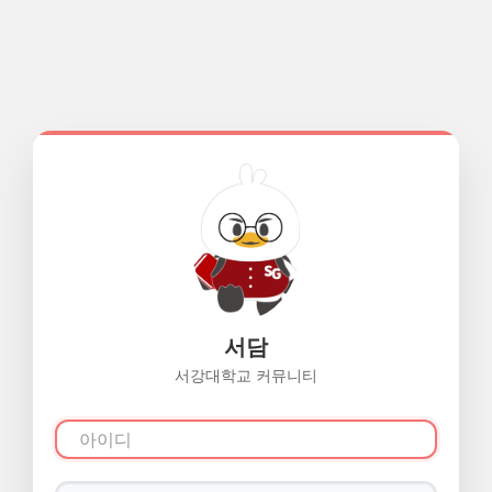
서담
서강대학교 커뮤니티