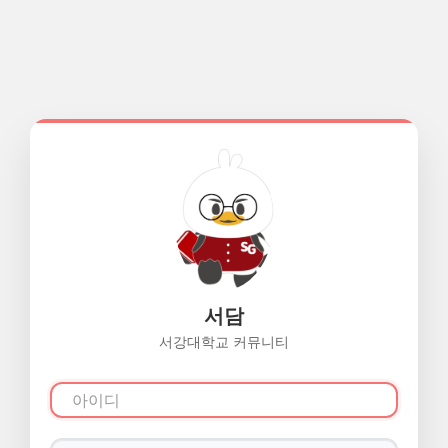
서담
서강대학교 커뮤니티