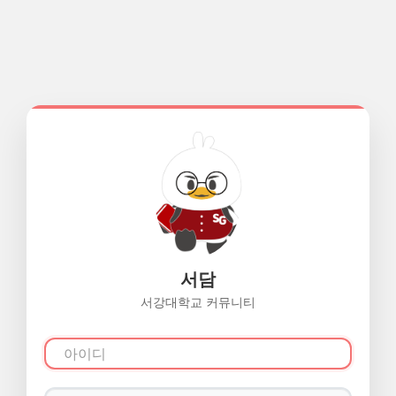
서담
서강대학교 커뮤니티