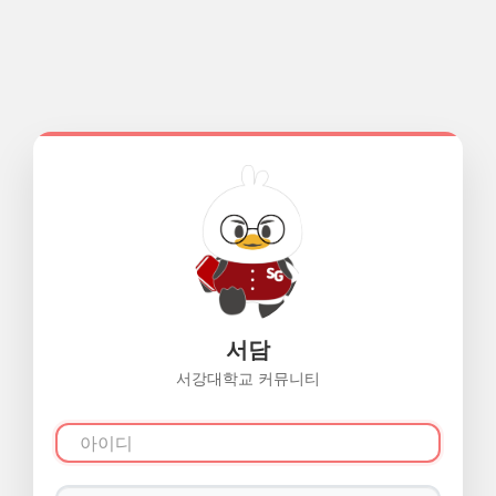
서담
서강대학교 커뮤니티