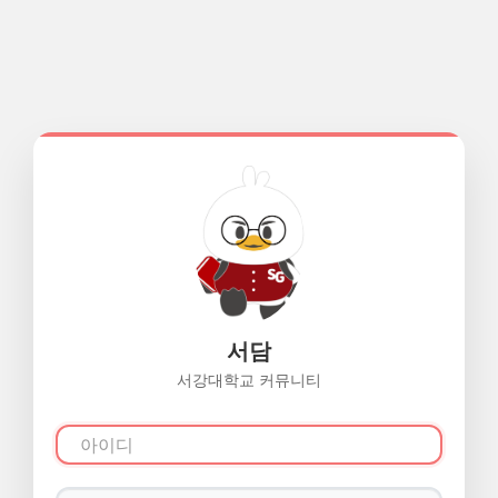
서담
서강대학교 커뮤니티