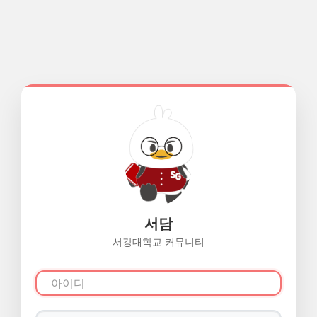
서담
서강대학교 커뮤니티