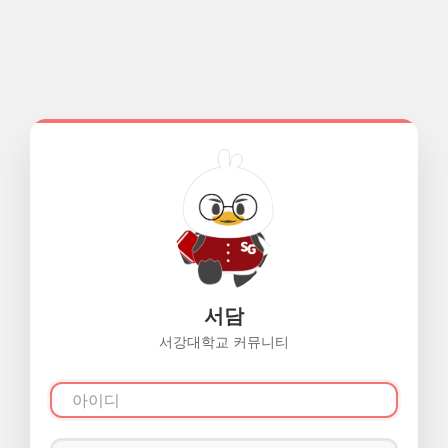
서담
서강대학교 커뮤니티