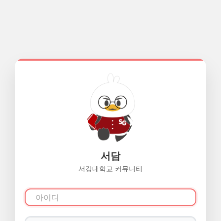
서담
서강대학교 커뮤니티