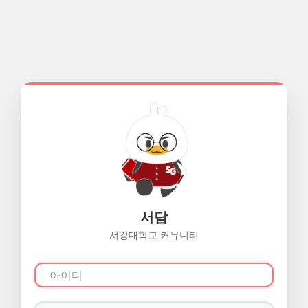
서담
서강대학교 커뮤니티