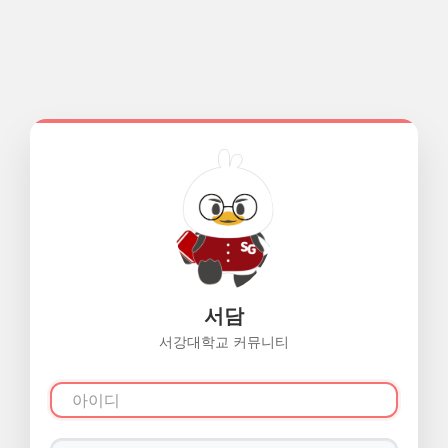
서담
서강대학교 커뮤니티