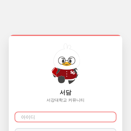
서담
서강대학교 커뮤니티