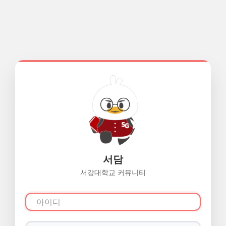
서담
서강대학교 커뮤니티