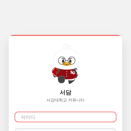
서담
서강대학교 커뮤니티