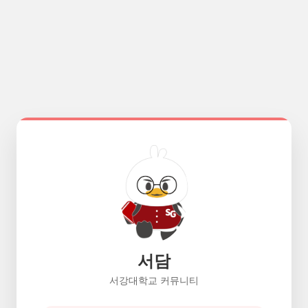
서담
서강대학교 커뮤니티