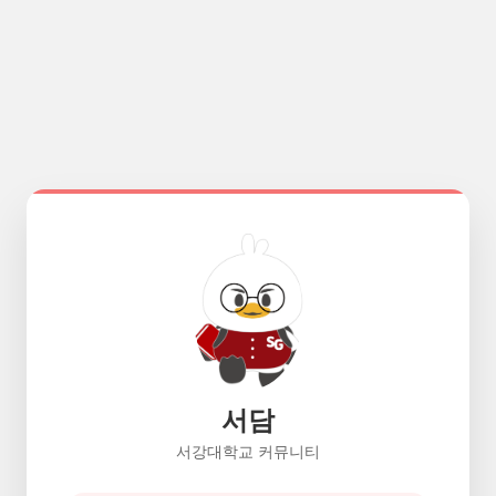
서담
서강대학교 커뮤니티