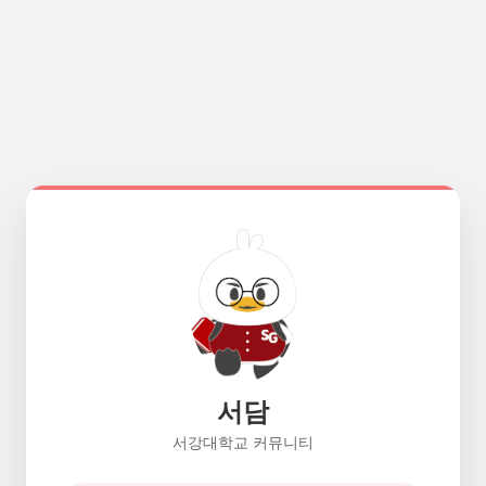
서담
서강대학교 커뮤니티