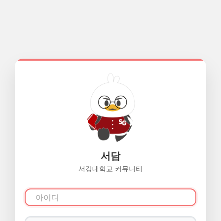
서담
서강대학교 커뮤니티