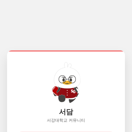
서담
서강대학교 커뮤니티