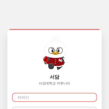
서담
서강대학교 커뮤니티