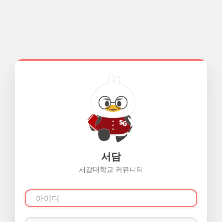
서담
서강대학교 커뮤니티