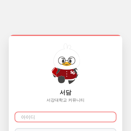
서담
서강대학교 커뮤니티