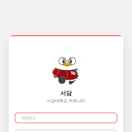
서담
서강대학교 커뮤니티