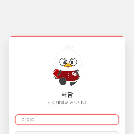
서담
서강대학교 커뮤니티