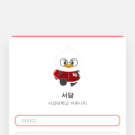
서담
서강대학교 커뮤니티