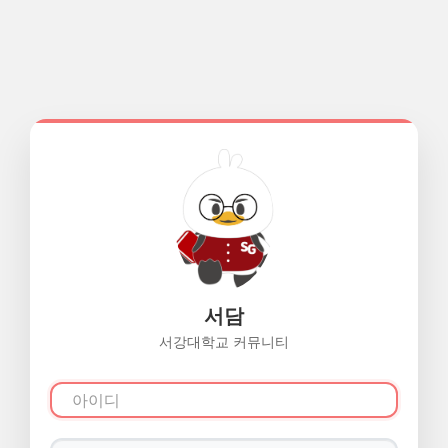
서담
서강대학교 커뮤니티