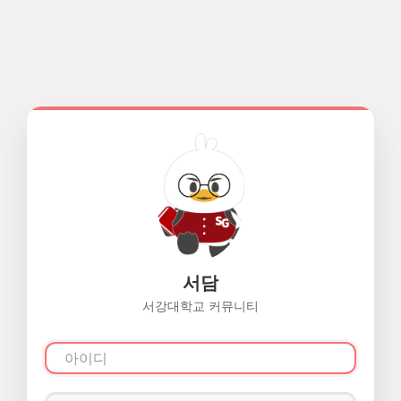
서담
서강대학교 커뮤니티